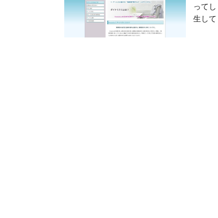
ってし
生して