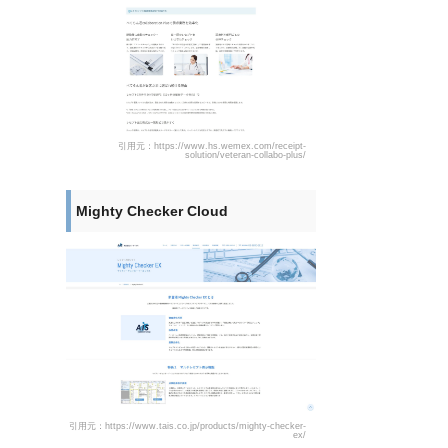
引用元：https://www.hs.wemex.com/receipt-
solution/veteran-collabo-plus/
Mighty Checker Cloud
引用元：https://www.tais.co.jp/products/mighty-checker-
ex/