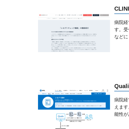
CLI
病院経
す。受
などに
Qua
病院経
えます
能性が