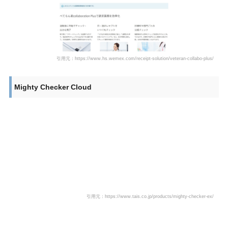
引用元：https://www.hs.wemex.com/receipt-solution/veteran-collabo-plus/
Mighty Checker Cloud
引用元：https://www.tais.co.jp/products/mighty-checker-ex/