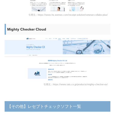
引用元：https://www.hs.wemex.com/receipt-solution/veteran-collabo-plus/
Mighty Checker Cloud
引用元：https://www.tais.co.jp/products/mighty-checker-ex/
【その他】レセプトチェックソフト一覧